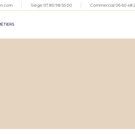
on.com
Siège 07 80 98 55 00
Commercial 06 60 48 2
ÉTIERS
FAÇADES
TRAVAUX
INTÉRIEUR
TRAVAUX
EXTÉRIEUR