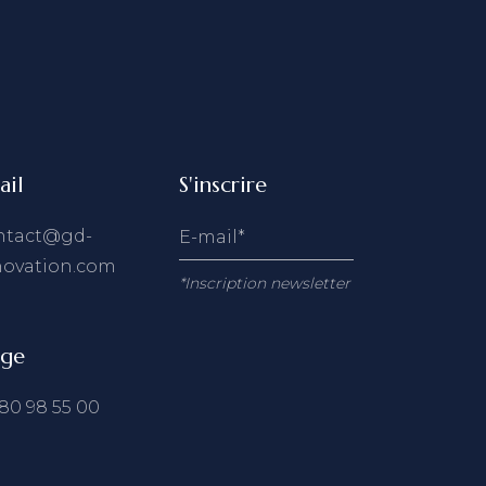
ail
S'inscrire
ntact@gd-
novation.com
*Inscription newsletter
ège
80 98 55 00