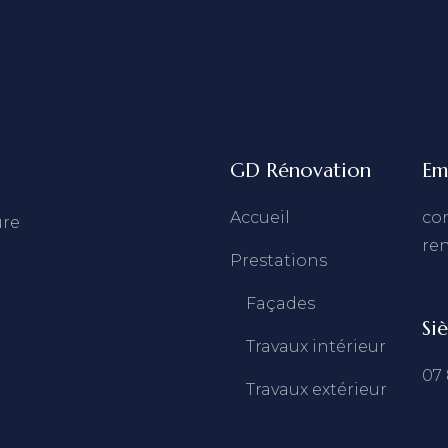
GD Rénovation
Em
Accueil
co
ure
re
Prestations
Façades
Si
Travaux intérieur
07 
Travaux extérieur