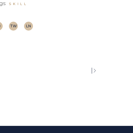
gs:
SKILL
B
TW
LN