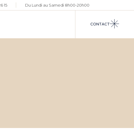
6 15
Du Lundi au Samedi 8h00-20h00
FAÇADES
TRAVAUX
CONTACT
INTÉRIE
TRAVAUX
EXTÉRIE