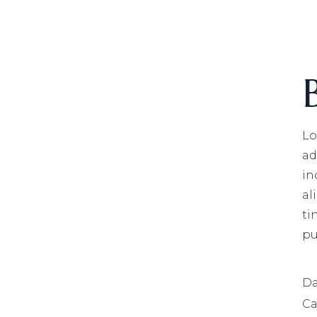
Lo
ad
in
al
ti
pu
Da
Ca